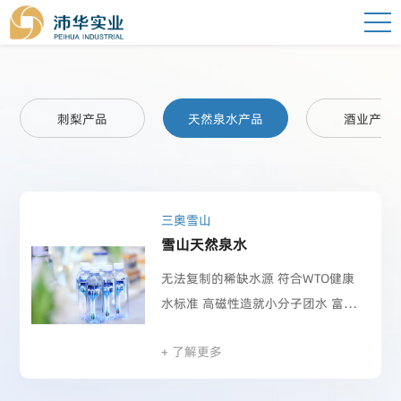
刺梨产品
天然泉水产品
酒业产品
三奥雪山
雪山天然泉水
无法复制的稀缺水源 符合WTO健康
水标准 高磁性造就小分子团水 富含
钙钾锶等多种矿物质 限量保护性开
+ 了解更多
采