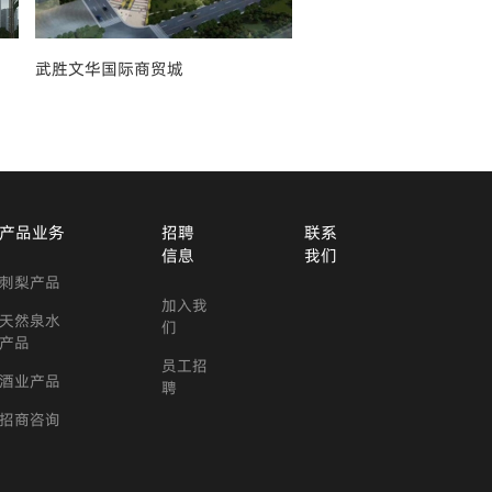
武胜文华国际商贸城
温江泰合·新光华府
产品业务
招聘
联系
信息
我们
刺梨产品
加入我
天然泉水
们
产品
员工招
酒业产品
聘
招商咨询