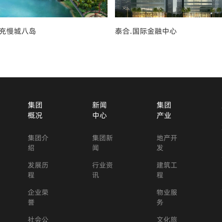
充慢城八岛
泰合.国际金融中心
集团
新闻
集团
概况
中心
产业
集团介
集团新
地产开
绍
闻
发
发展历
行业资
建筑工
程
讯
程
企业荣
物业服
誉
务
社会公
文化旅