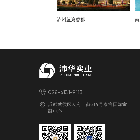
·新光华府
泸州蓝湾香郡
南
028-6131-9113
成都武侯区天府三街619号泰合国际金
融中心